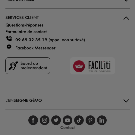
SERVICES CLIENT
Questions/réponses
Formulaire de contact
09 69 32 35 19
(appel non surtaxé)
Facebook Messenger
Faciliti
Goodays
L'ENSEIGNE GÉMO
Suivez-nous sur faceboo
Suivez-nous sur inst
Suivez-nous sur twi
Suivez-nous sur
Suivez-nous s
Suivez-nou
Suivez-
Contact