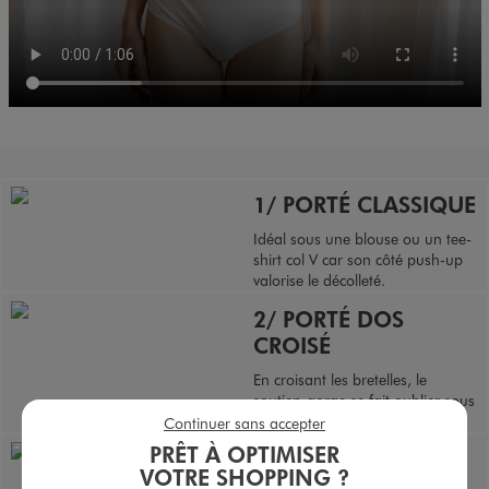
1/ PORTÉ CLASSIQUE
Idéal sous une blouse ou un tee-
shirt col V car son côté push-up
valorise le décolleté.
2/ PORTÉ DOS
CROISÉ
En croisant les bretelles, le
soutien-gorge se fait oublier sous
un top dos nageur.
Continuer sans accepter
PRÊT À OPTIMISER
3/ PORTÉ DOS-NU
VOTRE SHOPPING ?
PLONGEANT