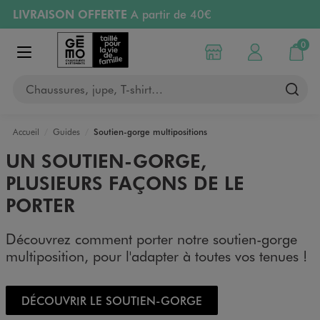
LIVRAISON OFFERTE
A partir de 40€
Aller au contenu principal
Aller à la navigation
RETRAIT ET LIVRAISON OFFERTE
en magasin
0
Choisir mon magasin
Mon compte
Mon pa
Afficher le menu
PAYEZ EN 3x SANS FRAIS
dès 50€
Chaussures, jupe, T-shirt…
Retours OFFERTS
pendant 30 jours
Accueil
Guides
Soutien-gorge multipositions
UN SOUTIEN-GORGE,
PLUSIEURS FAÇONS DE LE
PORTER
Découvrez comment porter notre soutien-gorge
multiposition, pour l'adapter à toutes vos tenues !
DÉCOUVRIR LE SOUTIEN-GORGE