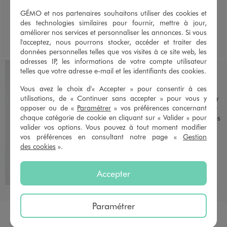
GÉMO et nos partenaires souhaitons utiliser des cookies et
La bretelle croisée se positionne
des technologies similaires pour fournir, mettre à jour,
bas sur le dos pour un effet dos
améliorer nos services et personnaliser les annonces. Si vous
nus plongeant, idéal sous une
l'acceptez, nous pourrons stocker, accéder et traiter des
robe très dos nu en version
données personnelles telles que vos visites à ce site web, les
bretelle ou tour de cou.
adresses IP, les informations de votre compte utilisateur
4/ PORTÉ DOS NU -
telles que votre adresse e-mail et les identifiants des cookies.
ÉPAULES DÉGAGÉES
Vous avez le choix d'« Accepter » pour consentir à ces
utilisations, de « Continuer sans accepter » pour vous y
Grâce à la bretelle portée autour
opposer ou de «
Paramétrer
» vos préférences concernant
du cou, ce porté est parfait pour
chaque catégorie de cookie en cliquant sur « Valider » pour
un top à col américain ou un dos
valider vos options. Vous pouvez à tout moment modifier
nus foulard
vos préférences en consultant notre page «
Gestion
des cookies
».
Accepter
Paramétrer
DÉCOUVRIR LE SOUTIEN-GORGE