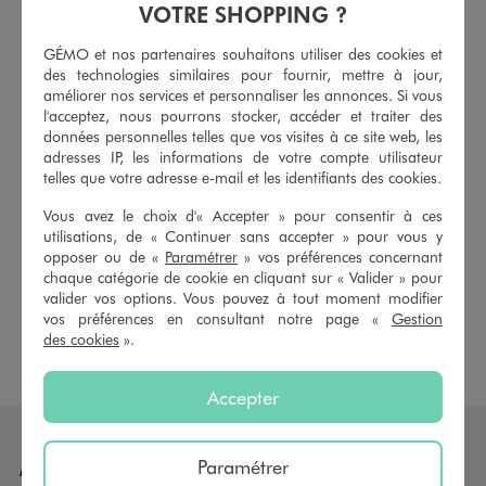
VOTRE SHOPPING ?
NOS RÉALISATIONS
GÉMO et nos partenaires souhaitons utiliser des cookies et
des technologies similaires pour fournir, mettre à jour,
améliorer nos services et personnaliser les annonces. Si vous
l'acceptez, nous pourrons stocker, accéder et traiter des
données personnelles telles que vos visites à ce site web, les
GÉMO Pro vous donne accès à l'intégralité du catalogue
adresses IP, les informations de votre compte utilisateur
GEMO.FR avec, en prime, un service professionnel !
telles que votre adresse e-mail et les identifiants des cookies.
N'hésitez pas à solliciter l'un de nos conseillers.
Vous avez le choix d'« Accepter » pour consentir à ces
utilisations, de « Continuer sans accepter » pour vous y
CONTACTEZ-NOUS
opposer ou de «
Paramétrer
» vos préférences concernant
chaque catégorie de cookie en cliquant sur « Valider » pour
valider vos options. Vous pouvez à tout moment modifier
DEVENIR CLIENT GÉMO PRO
vos préférences en consultant notre page «
Gestion
des cookies
».
Accepter
Paramétrer
MON SHOPPING EN LIGNE