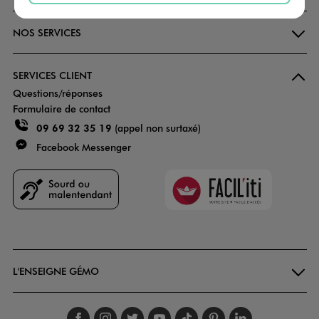
NOS SERVICES
SERVICES CLIENT
Questions/réponses
Formulaire de contact
09 69 32 35 19
(appel non surtaxé)
Facebook Messenger
Faciliti
Goodays
L'ENSEIGNE GÉMO