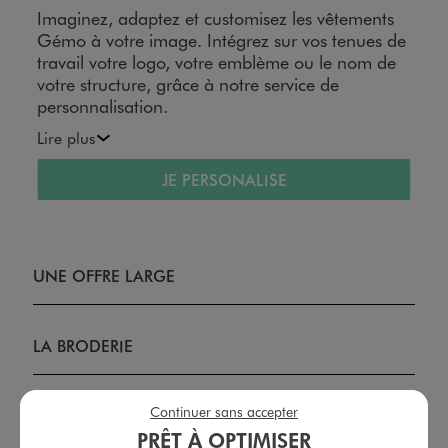
Imaginez, adaptez et customisez les vêtements
Gémo à votre image. Intégrez sur vos tenues de
travail votre logo, votre emblème ou le nom de
votre structure, grâce à notre service de
personnalisation.
Lire plus
JE PERSONALISE
UNE OFFRE LARGE
LA BRODERIE
Continuer sans accepter
LA SÉRIGRAPHIE
PRÊT À OPTIMISER