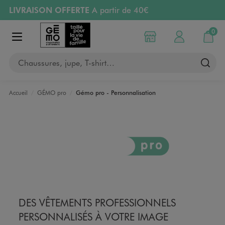
LIVRAISON OFFERTE
A partir de 40€
Aller au contenu principal
Aller à la navigation
RETRAIT ET LIVRAISON OFFERTE
en magasin
0
Choisir mon magasin
Mon compte
Mon pa
Afficher le menu
PAYEZ EN 3x SANS FRAIS
dès 50€
Chaussures, jupe, T-shirt…
Retours OFFERTS
pendant 30 jours
Accueil
GÉMO pro
Gémo pro - Personnalisation
PERSONNALISATION
DES VÊTEMENTS PROFESSIONNELS
PERSONNALISÉS À VOTRE IMAGE