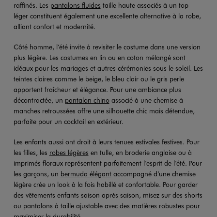
raffinés. Les
pantalons fluides
taille haute associés à un top
léger constituent également une excellente alternative à la robe,
alliant confort et modernité.
Côté homme, l’été invite à revisiter le costume dans une version
plus légère. Les costumes en lin ou en coton mélangé sont
idéaux pour les mariages et autres cérémonies sous le soleil. Les
teintes claires comme le beige, le bleu clair ou le gris perle
apportent fraîcheur et élégance. Pour une ambiance plus
décontractée, un
pantalon chino
associé à une chemise à
manches retroussées offre une silhouette chic mais détendue,
parfaite pour un cocktail en extérieur.
Les enfants aussi ont droit à leurs tenues estivales festives. Pour
les filles, les
robes légères
en tulle, en broderie anglaise ou à
imprimés floraux représentent parfaitement l’esprit de l’été. Pour
les garçons, un
bermuda élégant
accompagné d’une chemise
légère crée un look à la fois habillé et confortable. Pour garder
des vêtements enfants saison après saison, misez sur des shorts
ou pantalons à taille ajustable avec des matières robustes pour
maximiser la durabilité.