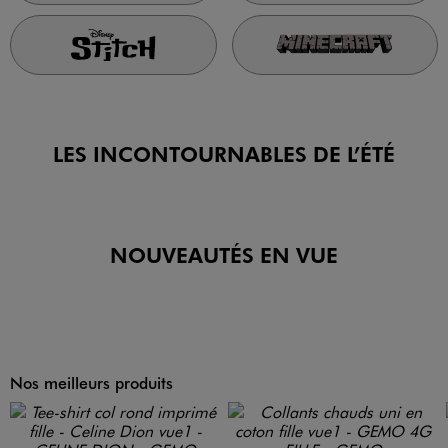
LES INCONTOURNABLES DE L’ÉTÉ
Collection
Nouvelle Collection
Nouvelle
Céline Dion
Femme
Collection Chaussures
Je craque
Je découvre
Je découvre
Nouvelle Collection Adidas
ème
-50% sur le 2
pyjama
Je craque
NOUVEAUTÉS EN VUE
J'en profite !
Nos meilleurs produits