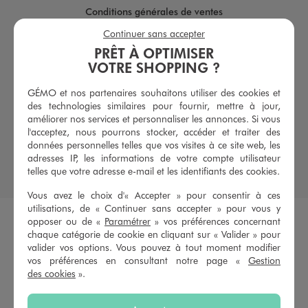
Conditions générales de ventes
Conditions de livraison
Continuer sans accepter
PRÊT À OPTIMISER
Conditions de nos offres
VOTRE SHOPPING ?
Conditions générales d'utilisation
GÉMO et nos partenaires souhaitons utiliser des cookies et
Politique de protection des données
des technologies similaires pour fournir, mettre à jour,
Gestion des cookies
améliorer nos services et personnaliser les annonces. Si vous
l'acceptez, nous pourrons stocker, accéder et traiter des
Informations légales
données personnelles telles que vos visites à ce site web, les
adresses IP, les informations de votre compte utilisateur
Plan du site
telles que votre adresse e-mail et les identifiants des cookies.
Accessibilité : moyennement conforme
Vous avez le choix d'« Accepter » pour consentir à ces
utilisations, de « Continuer sans accepter » pour vous y
Lorsque les températures grimpent et que les journées
opposer ou de «
Paramétrer
» vos préférences concernant
chaque catégorie de cookie en cliquant sur « Valider » pour
s’allongent, il est temps d’adapter sa garde-robe à la saison
valider vos options. Vous pouvez à tout moment modifier
estivale. L’été rime avec légèreté, couleurs lumineuses et matières
vos préférences en consultant notre page «
Gestion
respirantes. Des premières douceurs du printemps aux longues
des cookies
».
soirées en terrasse, chaque moment mérite des tenues choisies
avec soin. La mode estivale ne se limite pas à supporter la