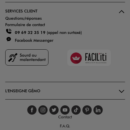
SERVICES CLIENT
Questions/réponses
Formulaire de contact
09 69 32 35 19
(appel non surtaxé)
Facebook Messenger
Faciliti
Goodays
L'ENSEIGNE GÉMO
Suivez-nous sur faceboo
Suivez-nous sur inst
Suivez-nous sur twi
Suivez-nous sur
Suivez-nous s
Suivez-nou
Suivez-
Contact
F.A.Q.