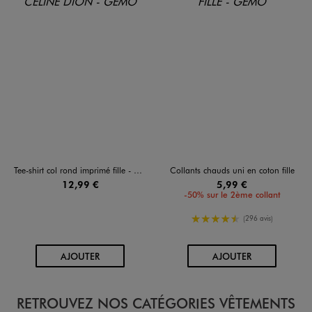
Tee-shirt col rond imprimé fille - Celine Dion
Collants chauds uni en coton fille
12,99 €
5,99 €
-50% sur le 2ème collant
4.5/5 de moyenne
(296 avis)
AU PANIER
AU PANIER
AJOUTER
AJOUTER
RETROUVEZ NOS CATÉGORIES VÊTEMENTS